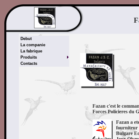
F
Debut
La companie
La fabrique
Produits
Contacts
Fazan c'est le command
Forces Policieres du
Fazan a et
fourniteur 
Bulgare Eq
Jeux Olym